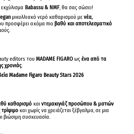
ε εκχύλισμα
Babassu & NMF
, θα σας σώσει!
egan
μικυλλιακό νερό καθαρισμού με
νέα,
που προσφέρει ακόμα πιο
βαθύ και αποτελεσματικό
μούς.
auty editors του
MADAME FIGARO
ως
ένα από τα
ς χρονιάς
.
εία Madame Figaro Beauty Stars 2026
αθύ καθαρισμό
και
ντεμακιγιάζ προσώπου & ματιών
 τρίψιμο
και χωρίς να χρειάζεται ξέβγαλμα, σε μια
αι βιώσιμη συσκευασία.