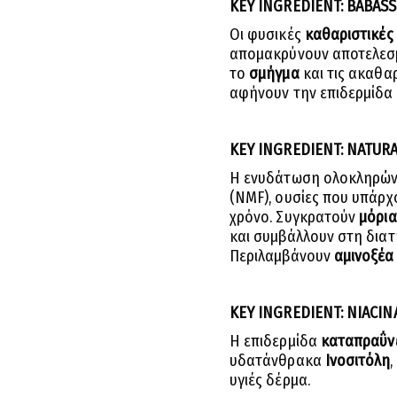
KEY INGREDIENT: BABAS
Οι φυσικές
καθαριστικές 
απομακρύνουν αποτελεσ
το
σμήγμα
και τις ακαθα
αφήνουν την επιδερμίδα
KEY INGREDIENT: NATURA
Η ενυδάτωση ολοκληρών
(NMF), ουσίες που υπάρχ
χρόνο. Συγκρατούν
μόρια
και συμβάλλουν στη δια
Περιλαμβάνουν
αμινοξέα
KEY INGREDIENT: NIACIN
Η επιδερμίδα
καταπραΰν
υδατάνθρακα
Ινοσιτόλη
υγιές δέρμα.