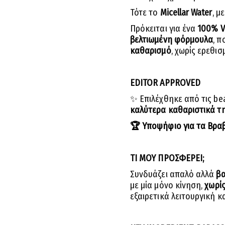
Τότε το
Micellar Water
, μ
Πρόκειται για ένα
100% V
βελτιωμένη φόρμουλα
, 
καθαρισμό
, χωρίς ερεθισ
EDITOR APPROVED
✨ Επιλέχθηκε από τις be
καλύτερα καθαριστικά τη
🏆
Υποψήφιο για τα Βραβ
ΤΙ ΜΟΥ ΠΡΟΣΦΕΡΕΙ;
Συνδυάζει απαλό αλλά
β
με μία μόνο κίνηση,
χωρίς
εξαιρετικά λειτουργική κ