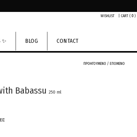
0
WISHLIST
|
CART (
)
S ✨
BLOG
CONTACT
ΠΡΟΗΓΟΥΜΕΝΟ
/
ΕΠΟΜΕΝΟ
 with Babassu
250 ml
ΕΙΣ