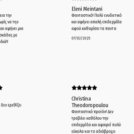
Eleni Meintani
εια την
Φανταστικό! Πολύ ενυδατικό
ωρίς να την
και αφήνει απαλή επιδερμίδα
αι αφήνει μια
αφού καθαρίσει τα παντα
σκάδας με
07/02/2025
διά!!
Christina
Theodoropoulou
δεν ερεθίζει
Φανταστικό προϊόν! Δεν
τραβάει καθόλου την
επιδερμίδα και αφαιρεί πολύ
εύκολα και το αδιάβροχο