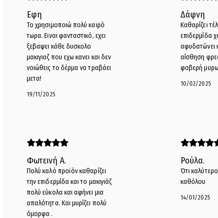
Εφη
Δάφνη
Το χρησιμοποιώ πολύ καιρό
Καθαρίζει τέλ
τωρα. Ειναι φανταστικό, εχει
επιδερμίδα χ
ξεβαψει κάθε δυσκολο
αφυδατώνει κ
μακιγιαζ που εχω κανει και δεν
αίσθηση φρε
νοιώθεις το δέρμα να τραβάει
φοβερή μυρω
μετα!
10/02/2025
19/11/2025
Φωτεινή Α.
Ρούλα.
Πολύ καλό προϊόν καθαρίζει
Ότι καλύτερο 
την επιδερμίδα και το μακιγιάζ
καθόλου
πολύ εύκολα και αφήνει μια
14/01/2025
απαλότητα. Και μυρίζει πολύ
όμορφα .