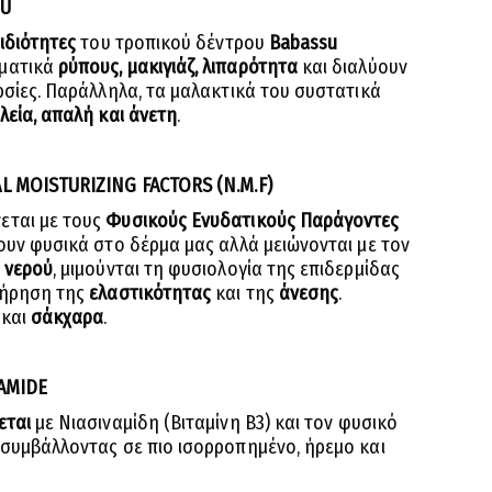
SU
ιδιότητες
του τροπικού δέντρου
Babassu
ματικά
ρύπους, μακιγιάζ, λιπαρότητα
και διαλύουν
ρσίες. Παράλληλα, τα μαλακτικά του συστατικά
λεία, απαλή και άνετη
.
L MOISTURIZING FACTORS (N.M.F)
εται με τους
Φυσικούς Ενυδατικούς Παράγοντες
ουν φυσικά στο δέρμα μας αλλά μειώνονται με τον
 νερού
, μιμούνται τη φυσιολογία της επιδερμίδας
τήρηση της
ελαστικότητας
και της
άνεσης
.
και
σάκχαρα
.
AMIDE
εται
με Νιασιναμίδη (Βιταμίνη Β3) και τον φυσικό
, συμβάλλοντας σε πιο ισορροπημένο, ήρεμο και